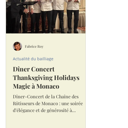
Fabrice Roy
Actualité du bailliage
Dîner Concert
Thanksgiving Holidays
Magic à Monaco
Dîner-Concert de la Chaîne des
Rôtisseurs de Monaco : une soirée
d’élégance et de générosité à
l’Hermitage ! La salle Belle Époque de
l'hôtel Hermitage. © DR La Salle Belle