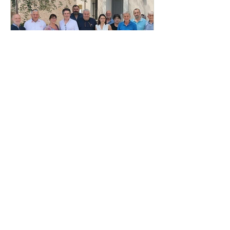
Fabrice Roy
30 juin 2021
Joël Garault, président du
concours oléicole
départemental
Le concours oléicole départemental des
produits en appellation d’origine «
Huile et Olive de Nice » avait lieu jeudi
17 juin 2021, sous...