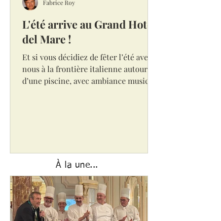
Fabrice Roy
L'été arrive au Grand Hotel
del Mare !
Et si vous décidiez de fêter l’été avec
nous à la frontière italienne autour
d’une piscine, avec ambiance musicale
et soirée dansante ? Le samedi 20 Juin
2026 à partir de 19h30 au GRAND
HOTEL DEL MARE BORDIGHERA
Avec l’été en point de mire, nous
avons le plaisir de vous annoncer le
programme de notre prochain Dîner
Amical à la frontière italienne autour
À la une...
de mets délicieux de la cuisine
ligurienne. Nous avons opté pour un
établissement bénéficiant d’une
infrastructure digne d’