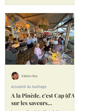
Époque de l’Hôtel Hermitage Monte-
Carlo offrait, samedi 29 novembre
2025, l’écrin parfait pour un moment
où la gastronomie rencontrait la
musique, et où la convivialité se
mêlait à un geste solidaire. Organisé
en partenariat avec le Mima Club
Monaco, le dîner-concert de la
Chaîne des Rôtisseurs a réuni les
Fabrice Roy
Actualité du bailliage
A la Pinède, c'est Cap (d'Ail)
sur les saveurs...